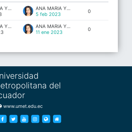
Acciones
ANA MARIA YEPEZ YEPEZ
ANA MARIA YEPEZ YEPEZ
0
3
5 feb 2023
ANA MARIA YEPEZ YEPEZ
ANA MARIA YEPEZ YEPEZ
0
23
11 ene 2023
niversidad
etropolitana del
cuador
www.umet.edu.ec
https://www.facebook.com/umet.edu/
https://twitter.com/umet_edu
https://goo.gl/brXWJp
https://www.instagram.com/umet_edu/
https://www.umet.edu.ec
https://www.umet.edu.ec/posg