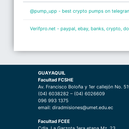
Estado
Mostrando 2 de 2 discusiones
@pump_upp - best crypto pumps on telegram
Verifpro.net - paypal, ebay, banks, crypto, d
GUAYAQUIL
Facultad FCSHE
Av. Francisco Boloña y 1er callejón No. 5
(04) 6038282 – (04) 6026609
096 993 1375
email: diradmisiones@umet.edu.ec
Facultad FCEE
Cdla. La Garzota 1era etapa Mz. 23