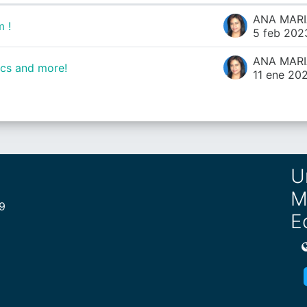
 !
5 feb 202
ocs and more!
11 ene 20
U
M
19
E