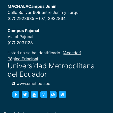
MACHALA
Campus Junín
Calle Bolívar 609 entre Junín y Tarqui
(07) 2923635 – (07) 2932864
Campus Pajonal
Vía al Pajonal
(07) 2931123
Usted no se ha identificado. (
Acceder
)
Página Principal
Universidad Metropolitana
del Ecuador
www.umet.edu.ec
https://www.facebook.com/umet.edu/
https://twitter.com/umet_edu
https://goo.gl/brXWJp
https://www.instagram.com/umet
https://www.umet.edu.ec
https://www.umet.edu.e