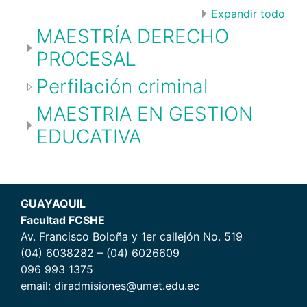
Expandir todo
MAESTRÍA DERECHO
PROCESAL
Perfilación criminal
MAESTRIA EN GESTION
EDUCATIVA
GUAYAQUIL
Facultad FCSHE
Av. Francisco Boloña y 1er callejón No. 519
(04) 6038282 – (04) 6026609
096 993 1375
email: diradmisiones@umet.edu.ec