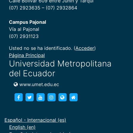
Calle Bolívar 609 entre Junín y Tarqui
(07) 2923635 – (07) 2932864
Campus Pajonal
Vía al Pajonal
(07) 2931123
Usted no se ha identificado. (
Acceder
)
Página Principal
Universidad Metropolitana
del Ecuador
www.umet.edu.ec
https://www.facebook.com/umet.edu/
https://twitter.com/umet_edu
https://goo.gl/brXWJp
https://www.instagram.com/umet
https://www.umet.edu.ec
https://www.umet.edu.e
Español - Internacional ‎(es)‎
English ‎(en)‎