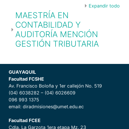
Expandir todo
MAESTRÍA EN
CONTABILIDAD Y
AUDITORÍA MENCIÓN
GESTIÓN TRIBUTARIA
GUAYAQUIL
Facultad FCSHE
Av. Francisco Boloña y 1er callejón No. 519
(04) 6038282 – (04) 6026609
096 993 1375
email: diradmisiones@umet.edu.ec
Facultad FCEE
Cdla. La Garzota 1era etapa Mz. 23