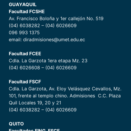
GUAYAQUIL
Facultad FCSHE
Av. Francisco Boloña y 1er callejón No. 519
(04) 6038282 – (04) 6026609
096 993 1375
email: diradmisiones@umet.edu.ec
Facultad FCEE
Cdla. La Garzota 1era etapa Mz. 23
(04) 6026608 – (04) 6026609
Facultad FSCF
Cdla. La Garzota, Av. Eloy Velásquez Cevallos, Mz.
101, frente al templo chino. Admisiones C.C. Plaza
Quil Locales 19, 20 y 21
(04) 6038282 – (04) 6026609
QUITO
Facultades FING, FSCF