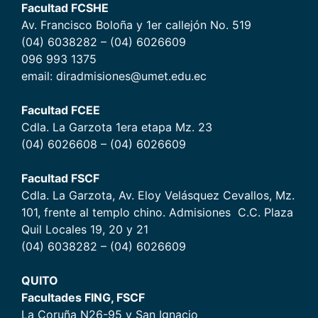
Facultad FCSHE
Av. Francisco Boloña y 1er callejón No. 519
(04) 6038282 – (04) 6026609
096 993 1375
email: diradmisiones@umet.edu.ec
Facultad FCEE
Cdla. La Garzota 1era etapa Mz. 23
(04) 6026608 – (04) 6026609
Facultad FSCF
Cdla. La Garzota, Av. Eloy Velásquez Cevallos, Mz.
101, frente al templo chino. Admisiones C.C. Plaza
Quil Locales 19, 20 y 21
(04) 6038282 – (04) 6026609
QUITO
Facultades FING, FSCF
La Coruña N26-95 y San Ignacio