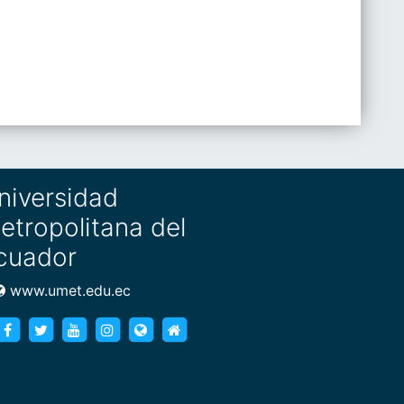
niversidad
etropolitana del
cuador
www.umet.edu.ec
https://www.facebook.com/umet.edu/
https://twitter.com/umet_edu
https://goo.gl/brXWJp
https://www.instagram.com/umet_edu/
https://www.umet.edu.ec
https://www.umet.edu.ec/posg