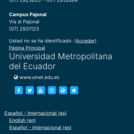
(07) 2923635 – (07) 2932864
Campus Pajonal
Vía al Pajonal
(07) 2931123
Usted no se ha identificado. (
Acceder
)
Página Principal
Universidad Metropolitana
del Ecuador
www.umet.edu.ec
https://www.facebook.com/umet.edu/
https://twitter.com/umet_edu
https://goo.gl/brXWJp
https://www.instagram.com/umet
https://www.umet.edu.ec
https://www.umet.edu.e
Español - Internacional ‎(es)‎
English ‎(en)‎
Español - Internacional ‎(es)‎