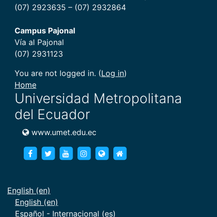
(07) 2923635 – (07) 2932864
Campus Pajonal
Vía al Pajonal
(07) 2931123
You are not logged in. (
Log in
)
Home
Universidad Metropolitana
del Ecuador
www.umet.edu.ec
https://www.facebook.com/umet.edu/
https://twitter.com/umet_edu
https://goo.gl/brXWJp
https://www.instagram.com/umet
https://www.umet.edu.ec
https://www.umet.edu.e
English ‎(en)‎
English ‎(en)‎
Español - Internacional ‎(es)‎