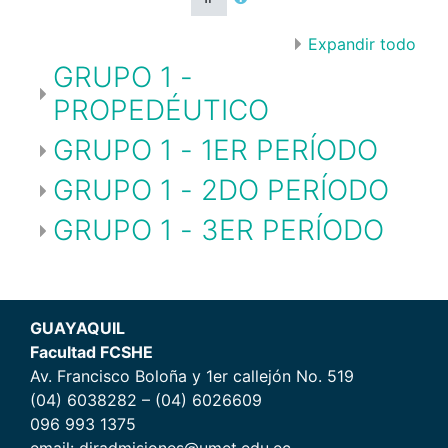
Expandir todo
GRUPO 1 -
PROPEDÉUTICO
GRUPO 1 - 1ER PERÍODO
GRUPO 1 - 2DO PERÍODO
GRUPO 1 - 3ER PERÍODO
GUAYAQUIL
Facultad FCSHE
Av. Francisco Boloña y 1er callejón No. 519
(04) 6038282 – (04) 6026609
096 993 1375