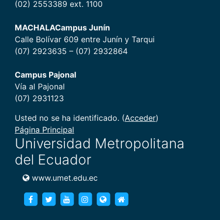
(02) 2553389 ext. 1100
MACHALA
Campus Junín
Calle Bolívar 609 entre Junín y Tarqui
(07) 2923635 – (07) 2932864
Campus Pajonal
Vía al Pajonal
(07) 2931123
Usted no se ha identificado. (
Acceder
)
Página Principal
Universidad Metropolitana
del Ecuador
www.umet.edu.ec
https://www.facebook.com/umet.edu/
https://twitter.com/umet_edu
https://goo.gl/brXWJp
https://www.instagram.com/umet
https://www.umet.edu.ec
https://www.umet.edu.e